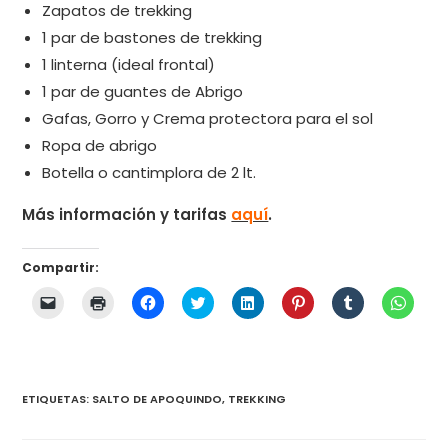
Zapatos de trekking
1 par de bastones de trekking
1 linterna (ideal frontal)
1 par de guantes de Abrigo
Gafas, Gorro y Crema protectora para el sol
Ropa de abrigo
Botella o cantimplora de 2 lt.
Más información y tarifas
aquí
.
Compartir:
H
H
H
H
H
H
H
H
a
a
a
a
a
a
a
a
z
z
z
z
z
z
z
z
c
c
c
c
c
c
c
c
l
l
l
l
l
l
l
l
i
i
i
i
i
i
i
i
c
c
c
c
c
c
c
c
p
p
p
p
p
p
p
p
ETIQUETAS:
SALTO DE APOQUINDO
,
TREKKING
a
a
a
a
a
a
a
a
r
r
r
r
r
r
r
r
a
a
a
a
a
a
a
a
e
i
c
c
c
c
c
c