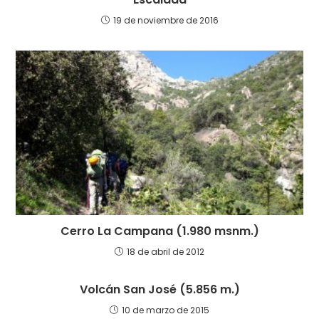
S
)
)
a
)
e
)
19 de noviembre de 2016
a
b
r
e
e
n
u
n
a
v
e
n
t
a
n
a
n
u
e
v
a
)
Cerro La Campana (1.980 msnm.)
18 de abril de 2012
Volcán San José (5.856 m.)
10 de marzo de 2015