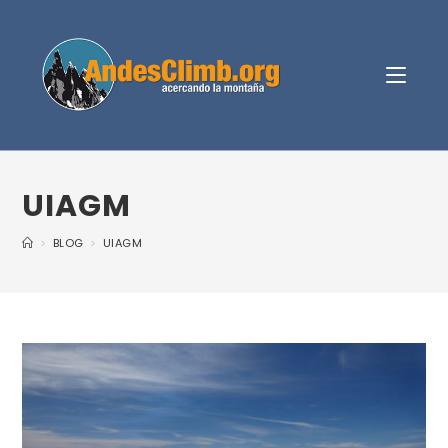
UIAGM
>
BLOG
>
UIAGM