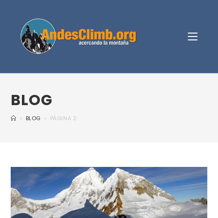
BLOG
>
BLOG
>
PÁGINA 2